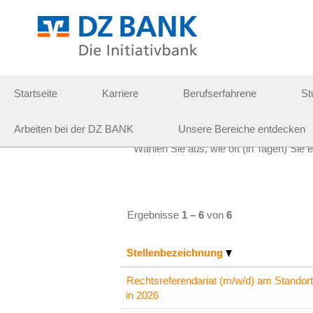
Praktika
Weitere Suchoptionen
Startseite
Karriere
Berufserfahrene
St
Arbeiten bei der DZ BANK
Unsere Bereiche entdecken
Wählen Sie aus, wie oft (in Tagen) Sie 
Ergebnisse
1 – 6
von
6
Stellenbezeichnung
Rechtsreferendariat (m/w/d) am Standort
in 2026