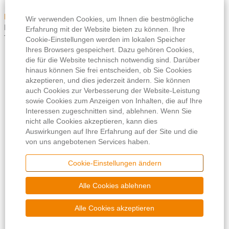
Senior Application Manager / Solution Engineer - Transaction
Reporting m/w/d
Wir verwenden Cookies, um Ihnen die bestmögliche
Frankfurt am Main, DE
Erfahrung mit der Website bieten zu können. Ihre
Transaction Banking
Cookie-Einstellungen werden im lokalen Speicher
Ihres Browsers gespeichert. Dazu gehören Cookies,
die für die Website technisch notwendig sind. Darüber
hinaus können Sie frei entscheiden, ob Sie Cookies
akzeptieren, und dies jederzeit ändern. Sie können
Impressum
auch Cookies zur Verbesserung der Website-Leistung
sowie Cookies zum Anzeigen von Inhalten, die auf Ihre
Rechtliche Hinweise
Interessen zugeschnitten sind, ablehnen. Wenn Sie
nicht alle Cookies akzeptieren, kann dies
Compliance
Auswirkungen auf Ihre Erfahrung auf der Site und die
von uns angebotenen Services haben.
Datenschutzhinweise für Bewerber
Cookie-Einstellungen ändern
Alle Cookies ablehnen
Alle Cookies akzeptieren
Copyright © 2022 DZ BANK AG, Frankfurt am Main