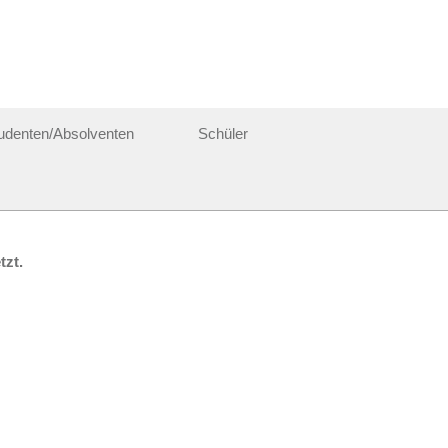
udenten/Absolventen
Schüler
ichtigung erhalten möchten:
tzt.