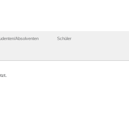
udenten/Absolventen
Schüler
ichtigung erhalten möchten:
tzt.